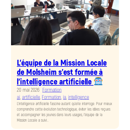
L’équipe de la Mission Locale
de Molsheim s’est formée à
l’intelligence artificielle
20 mai 2026
Formation
ai
, 
artificielle
, 
Formation
, 
ia
, 
intelligence
L’intelligence artificielle fascine autant qu’elle interroge. Pour mieux
comprendre cette évolution technologique, éviter les idées reçues
et accompagner les jeunes dans leurs usages, l’équipe de la
Mission Locale a suivi…