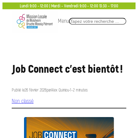
Aller
Lundi 9:00 – 12:00 | Mardi – Vendredi 9:00 – 12:00 13:30 – 17:00
au
Menu
Rechercher
contenu
Job Connect c’est bientôt !
Publié le
26 février 2026
par
Alex Quiniou
•
1–2 minutes
Non classé