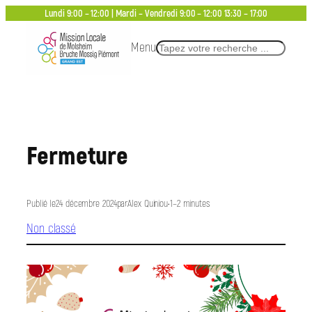
Aller
Lundi 9:00 – 12:00 | Mardi – Vendredi 9:00 – 12:00 13:30 – 17:00
au
Menu
Rechercher
contenu
Fermeture
Publié le
24 décembre 2024
par
Alex Quiniou
•
1–2 minutes
Non classé