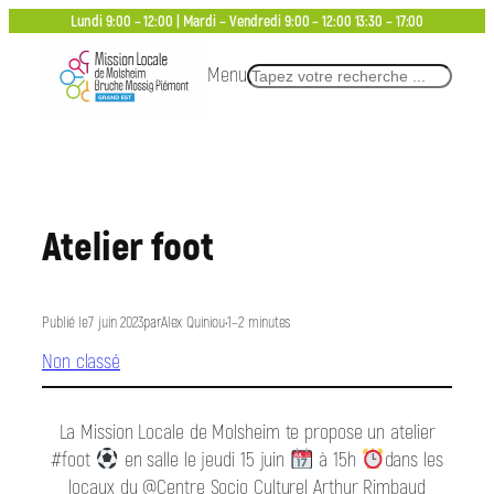
Aller
Lundi 9:00 – 12:00 | Mardi – Vendredi 9:00 – 12:00 13:30 – 17:00
au
Menu
Rechercher
contenu
Atelier foot
Publié le
7 juin 2023
par
Alex Quiniou
•
1–2 minutes
Non classé
La Mission Locale de Molsheim te propose un atelier
#foot
en salle le jeudi 15 juin
à 15h
dans les
locaux du @Centre Socio Culturel Arthur Rimbaud