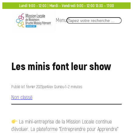
Aller
Lundi 9:00 – 12:00 | Mardi – Vendredi 9:00 – 12:00 13:30 – 17:00
au
Menu
Rechercher
contenu
Les minis font leur show
Publié le
1 février 2023
par
Alex Quiniou
•
1–2 minutes
Non classé
La mini-entreprise de la Mission Locale continue
d’évoluer. La plateforme “Entreprendre pour Apprendre”